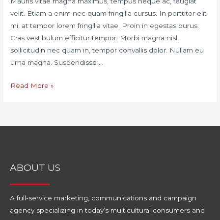
Mauris vitae magna maximus, tempus neque ac, feugiat
velit. Etiam a enim nec quam fringilla cursus. In porttitor elit
mi, at tempor lorem fringilla vitae. Proin in egestas purus.
Cras vestibulum efficitur tempor. Morbi magna nisl,
sollicitudin nec quam in, tempor convallis dolor. Nullam eu
urna magna. Suspendisse …
Read More »
ABOUT US
A full-service marketing, communications and campaign
agency specializing in today’s multicultural consumers and